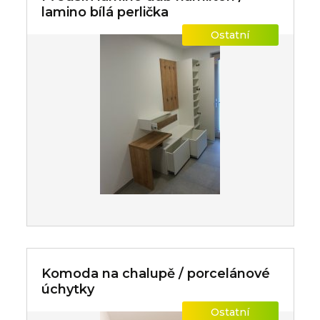
lamino bílá perlička
Ostatní
Komoda na chalupě / porcelánové
úchytky
Ostatní