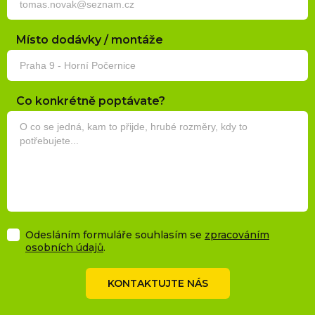
Místo dodávky / montáže
Co konkrétně poptávate?
Odesláním formuláře souhlasím se
zpracováním
osobních údajů
.